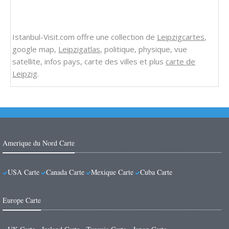
Istanbul-Visit.com offre une collection de
Leipzigcartes
,
google map,
Leipzigatlas
, politique, physique, vue
satellite, infos pays, carte des villes et plus
carte de
Leipzig
.
Amerique du Nord Carte
USA Carte
Canada Carte
Mexique Carte
Cuba Carte
Europe Carte