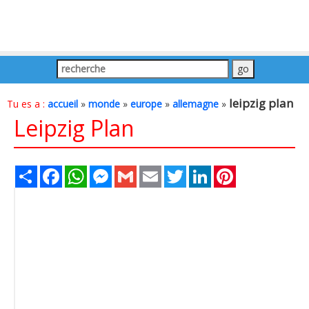
leipzig plan
Tu es a :
accueil
»
monde
»
europe
»
allemagne
»
Leipzig Plan
Share
Facebook
WhatsApp
Messenger
Gmail
Email
Twitter
LinkedIn
Pinterest