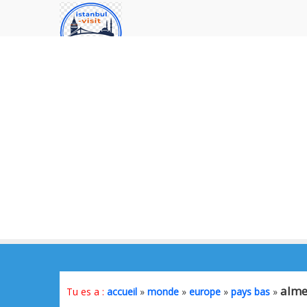
alme
Tu es a :
accueil
»
monde
»
europe
»
pays bas
»