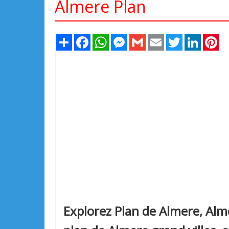
Almere Plan
Share
Facebook
WhatsApp
Messenger
Gmail
Email
Twitter
LinkedIn
Pi
Explorez Plan de Almere, Alme