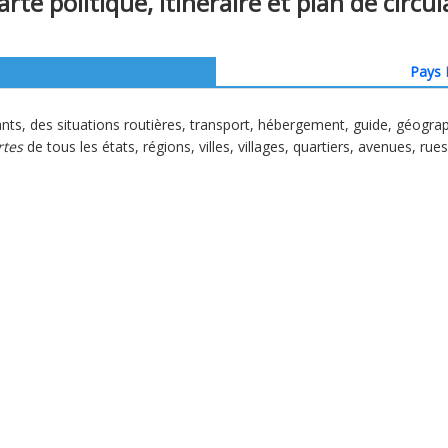
rte politique, itinéraire et plan de circul
Pays 
nts, des situations routières, transport, hébergement, guide, géogra
rtes
de tous les états, régions, villes, villages, quartiers, avenues, rue