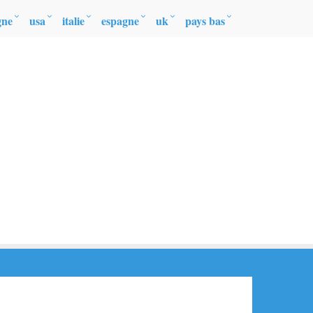
gne
usa
italie
espagne
uk
pays bas