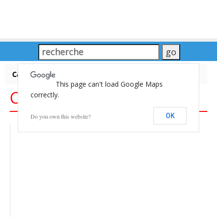
carte du Monde
This page can't load Google Maps
Carte du Monde
correctly.
OK
Do you own this website?