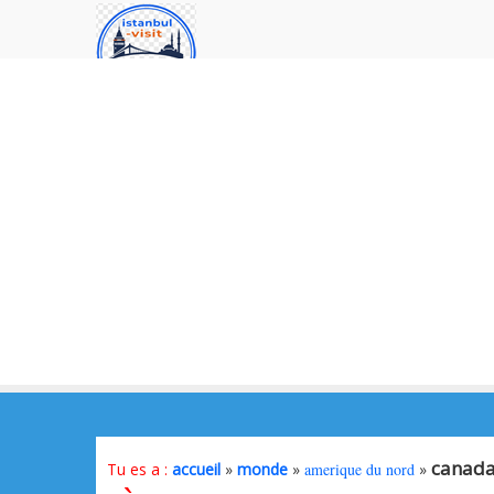
canad
Tu es a :
accueil
»
monde
»
amerique du nord
»