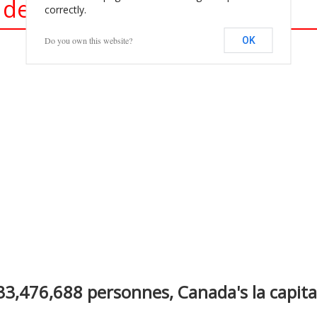
des Statistiques du Pays
correctly.
Do you own this website?
OK
nterest
3,476,688 personnes, Canada's la capita