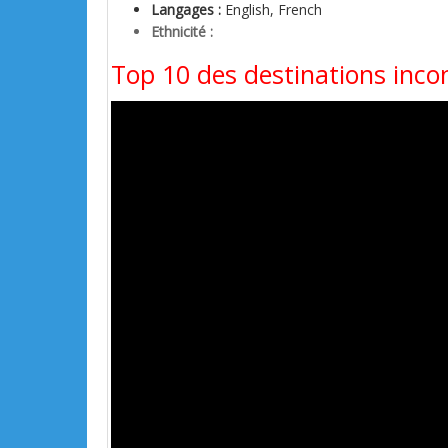
Langages :
English, French
Ethnicité :
Top 10 des destinations inco