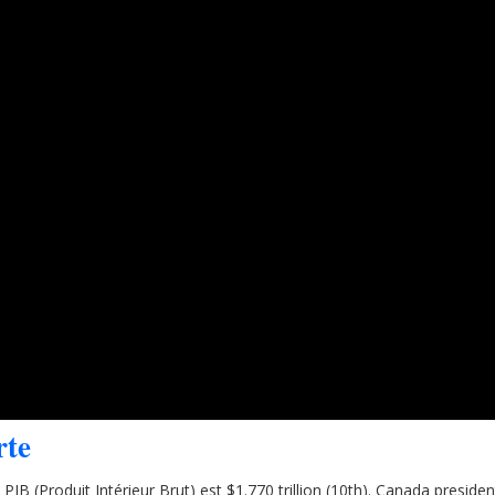
rte
IB (Produit Intérieur Brut) est $1.770 trillion (10th). Canada presid