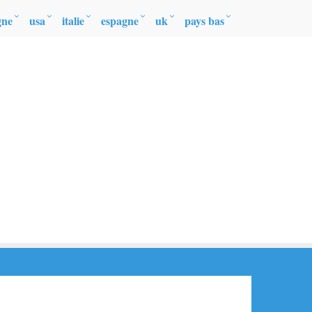
gne
usa
italie
espagne
uk
pays bas