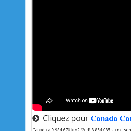
Canada Ca
Cliquez pour
Canada a 9,984,670 km2 (2nd) 3,854,085 sq mi, son P