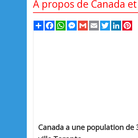
À propos de Canada et 
Share
Facebook
WhatsApp
Messenger
Gmail
Email
Twitter
LinkedIn
Pi
Canada a une population de 3