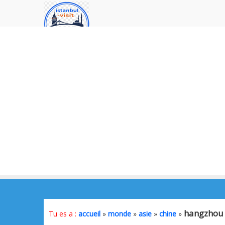
hangzhou
Tu es a :
accueil
»
monde
»
asie
»
chine
»