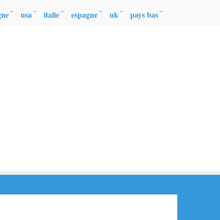
gne
usa
italie
espagne
uk
pays bas