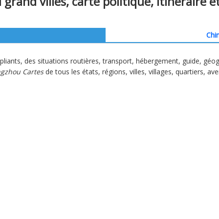
nd villes, carte politique, itinéraire et
Chin
liants, des situations routières, transport, hébergement, guide, géo
gzhou Cartes
de tous les états, régions, villes, villages, quartiers, av