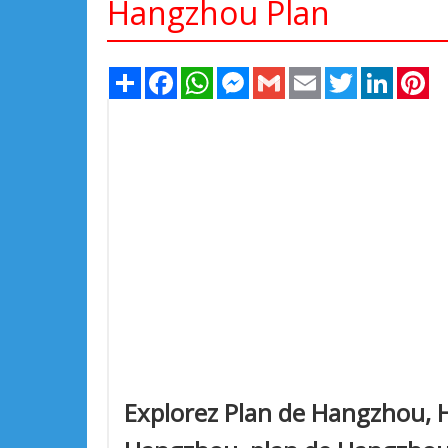
Hangzhou Plan
Share
Facebook
WhatsApp
Messenger
Gmail
Email
Twitter
LinkedIn
Pi
Explorez Plan de Hangzhou, H