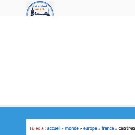
castre
Tu es a :
accueil
»
monde
»
europe
»
france
»