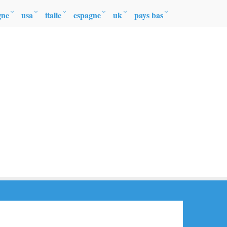
gne
usa
italie
espagne
uk
pays bas