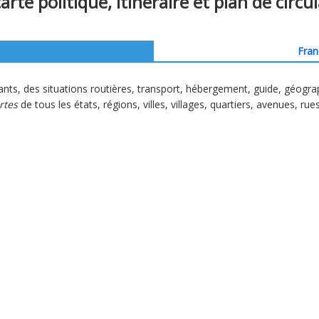
arte politique, itinéraire et plan de circu
Fran
ants, des situations routières, transport, hébergement, guide, géogra
rtes
de tous les états, régions, villes, villages, quartiers, avenues, rue