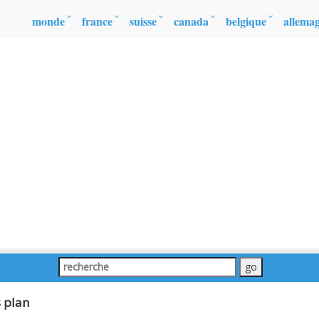
monde
france
suisse
canada
belgique
allema
s plan