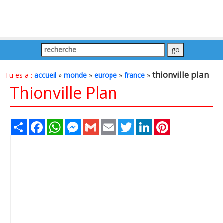
thionville plan
Tu es a :
accueil
»
monde
»
europe
»
france
»
Thionville Plan
Share
Facebook
WhatsApp
Messenger
Gmail
Email
Twitter
LinkedIn
Pinterest