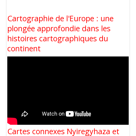
Cartographie de l'Europe : une
plongée approfondie dans les
histoires cartographiques du
continent
Cartes connexes Nyiregyhaza et