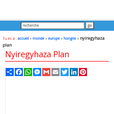
nyiregyhaza
Tu es a :
accueil
»
monde
»
europe
»
hongrie
»
plan
Nyiregyhaza Plan
Share
Facebook
WhatsApp
Messenger
Gmail
Email
Twitter
LinkedIn
Pinterest