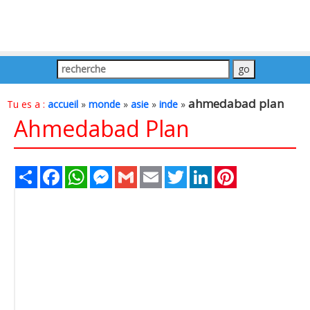
ahmedabad plan
Tu es a :
accueil
»
monde
»
asie
»
inde
»
Ahmedabad Plan
Share
Facebook
WhatsApp
Messenger
Gmail
Email
Twitter
LinkedIn
Pinterest