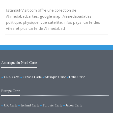
Istanbul-Visit.com offre une collection de
Ahmedabadcartes
, google map,
Ahmedabadatlas
,
politique, physique, vue satellite, infos pays, carte des
villes et plus
carte de Ahmedabad
.
Amerique du Nord Carte
USA Carte
Canada Carte
Mexique Carte
Cuba Carte
Europe Carte
UK Carte
Ireland Carte
Turquie Carte
Japon Carte