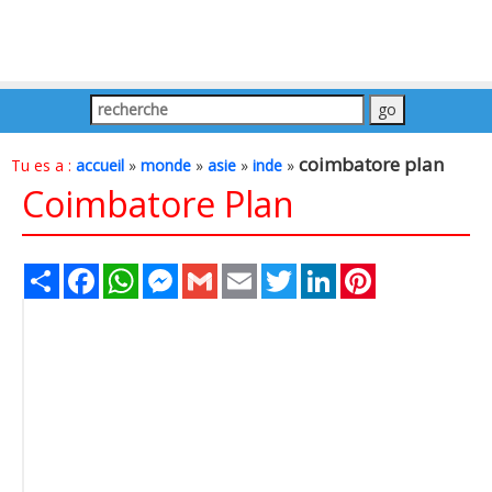
coimbatore plan
Tu es a :
accueil
»
monde
»
asie
»
inde
»
Coimbatore Plan
Share
Facebook
WhatsApp
Messenger
Gmail
Email
Twitter
LinkedIn
Pinterest