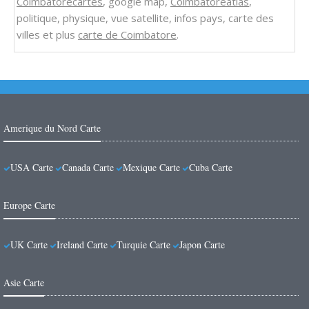
Coimbatorecartes
, google map,
Coimbatoreatlas
,
politique, physique, vue satellite, infos pays, carte des
villes et plus
carte de Coimbatore
.
Amerique du Nord Carte
USA Carte
Canada Carte
Mexique Carte
Cuba Carte
Europe Carte
UK Carte
Ireland Carte
Turquie Carte
Japon Carte
Asie Carte