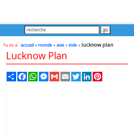
lucknow plan
Tu es a :
accueil
»
monde
»
asie
»
inde
»
Lucknow Plan
Share
Facebook
WhatsApp
Messenger
Gmail
Email
Twitter
LinkedIn
Pinterest