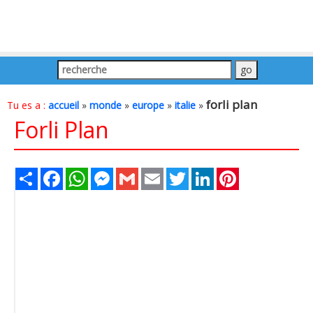
forli plan
Tu es a :
accueil
»
monde
»
europe
»
italie
»
Forli Plan
Share
Facebook
WhatsApp
Messenger
Gmail
Email
Twitter
LinkedIn
Pinterest