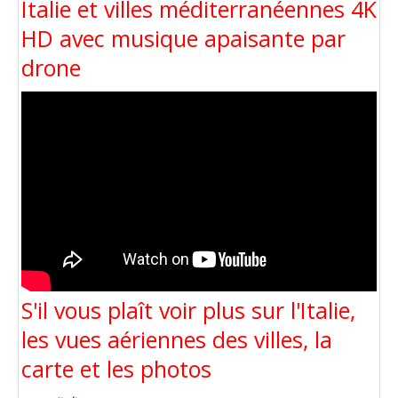
Italie et villes méditerranéennes 4K
HD avec musique apaisante par
drone
S'il vous plaît voir plus sur l'Italie,
les vues aériennes des villes, la
carte et les photos