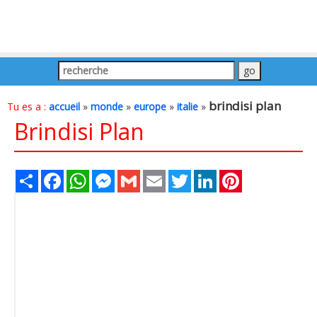
brindisi plan
Tu es a :
accueil
»
monde
»
europe
»
italie
»
Brindisi Plan
Share
Facebook
WhatsApp
Messenger
Gmail
Email
Twitter
LinkedIn
Pinterest