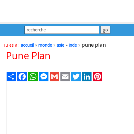
pune plan
Tu es a :
accueil
»
monde
»
asie
»
inde
»
Pune Plan
Share
Facebook
WhatsApp
Messenger
Gmail
Email
Twitter
LinkedIn
Pinterest