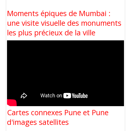
Moments épiques de Mumbai :
une visite visuelle des monuments
les plus précieux de la ville
Cartes connexes Pune et Pune
d'images satellites