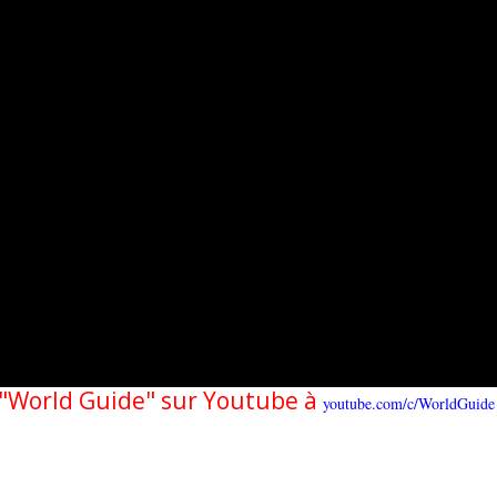
e "World Guide" sur Youtube à
youtube.com/c/WorldGuide