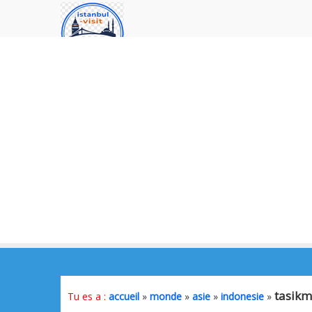
tasikm
Tu es a :
accueil
»
monde
»
asie
»
indonesie
»