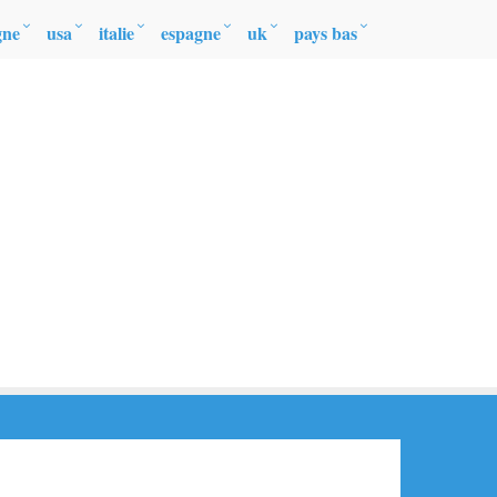
gne
usa
italie
espagne
uk
pays bas