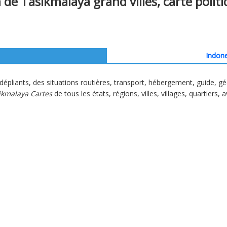
 de Tasikmalaya grand villes, carte politi
Indone
dépliants, des situations routières, transport, hébergement, guide, g
ikmalaya Cartes
de tous les états, régions, villes, villages, quartiers, 