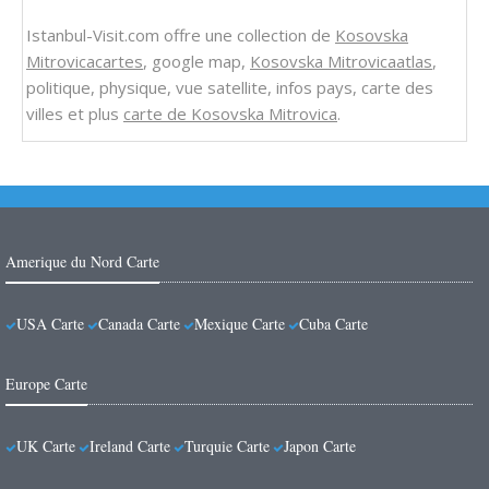
Istanbul-Visit.com offre une collection de
Kosovska
Mitrovicacartes
, google map,
Kosovska Mitrovicaatlas
,
politique, physique, vue satellite, infos pays, carte des
villes et plus
carte de Kosovska Mitrovica
.
Amerique du Nord Carte
USA Carte
Canada Carte
Mexique Carte
Cuba Carte
Europe Carte
UK Carte
Ireland Carte
Turquie Carte
Japon Carte