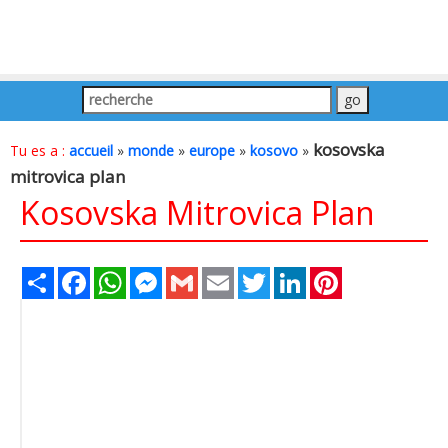
kosovska
Tu es a :
accueil
»
monde
»
europe
»
kosovo
»
mitrovica plan
Kosovska Mitrovica Plan
Share
Facebook
WhatsApp
Messenger
Gmail
Email
Twitter
LinkedIn
Pinterest