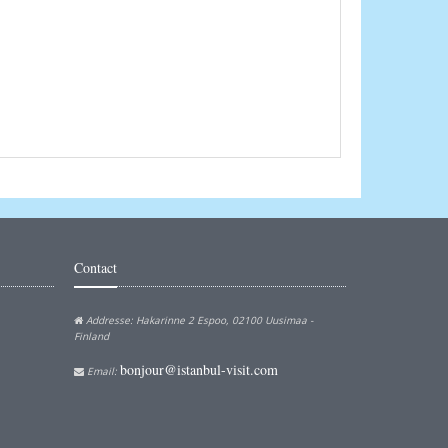
Contact
Addresse: Hakarinne 2 Espoo, 02100 Uusimaa -
Finland
bonjour@istanbul-visit.com
Email: