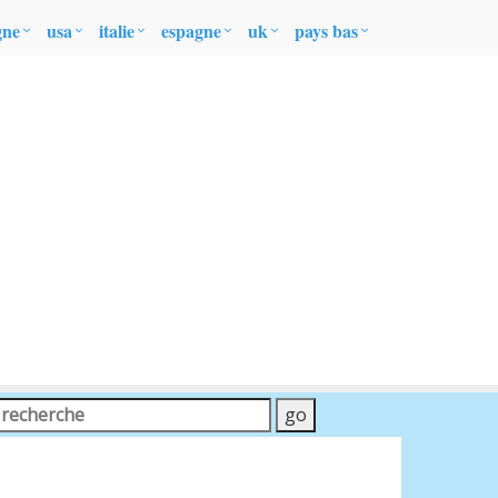
gne
usa
italie
espagne
uk
pays bas