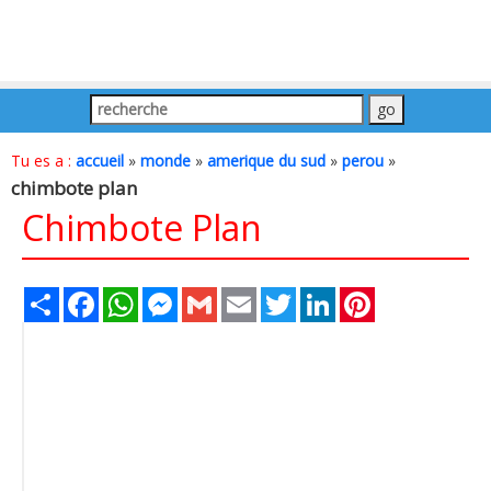
Tu es a :
accueil
»
monde
»
amerique du sud
»
perou
»
chimbote plan
Chimbote Plan
Share
Facebook
WhatsApp
Messenger
Gmail
Email
Twitter
LinkedIn
Pinterest