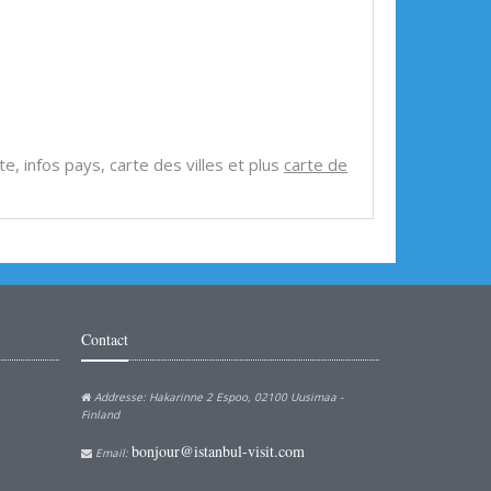
ite, infos pays, carte des villes et plus
carte de
Contact
Addresse: Hakarinne 2 Espoo, 02100 Uusimaa -
Finland
bonjour@istanbul-visit.com
Email: