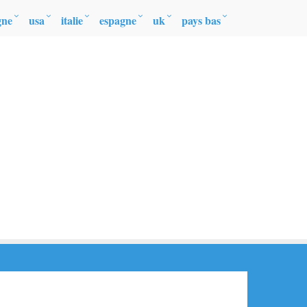
gne
usa
italie
espagne
uk
pays bas