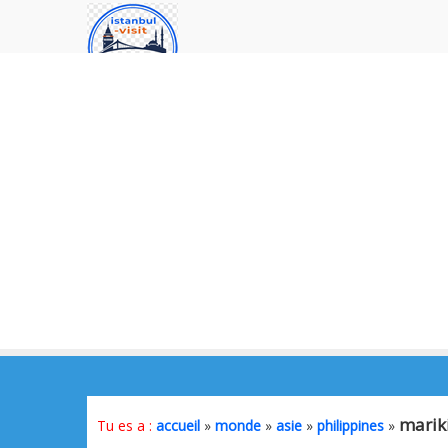
marik
Tu es a :
accueil
»
monde
»
asie
»
philippines
»