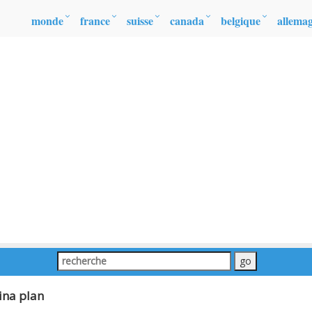
monde
france
suisse
canada
belgique
allema
ina plan