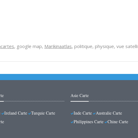
acartes
, google map,
Marikinaatlas
, politique, physique, vue satell
te
Asie Carte
e
Ireland Carte
Turquie Carte
Inde Carte
Australie Carte
rte
Philippines Carte
Chine Carte