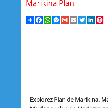
Marikina Plan
Share
Facebook
WhatsApp
Messenger
Gmail
Email
Twitter
LinkedIn
Pi
Explorez Plan de Marikina, Ma