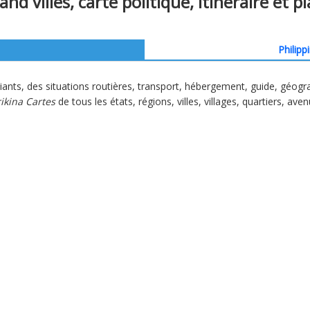
d villes, carte politique, itinéraire et pl
Philipp
iants, des situations routières, transport, hébergement, guide, géogr
ikina Cartes
de tous les états, régions, villes, villages, quartiers, ave