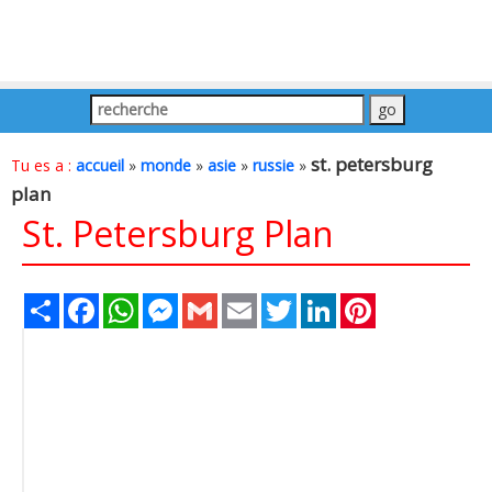
st. petersburg
Tu es a :
accueil
»
monde
»
asie
»
russie
»
plan
St. Petersburg Plan
Share
Facebook
WhatsApp
Messenger
Gmail
Email
Twitter
LinkedIn
Pinterest