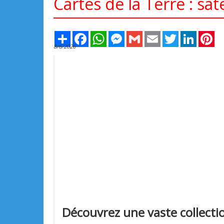
Cartes de la Terre : sa
Share
Facebook
WhatsApp
Messenger
Gmail
Email
Twitter
LinkedIn
Pi
8/6/2026
Découvrez une vaste collectio