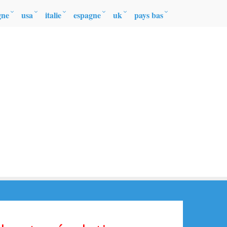
gne
usa
italie
espagne
uk
pays bas