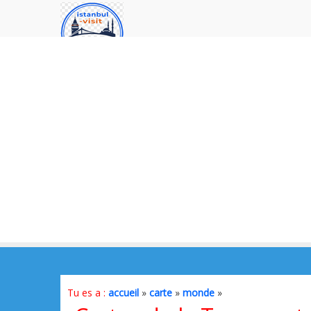
Tu es a :
accueil
»
carte
»
monde
»