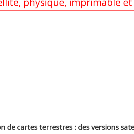
tellite, physique, imprimable e
nterest
n de cartes terrestres : des versions sate