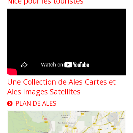
Nice pour les touristes
Une Collection de Ales Cartes et
Ales Images Satellites
PLAN DE ALES