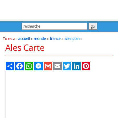
Tu es a :
accueil
»
monde
»
france
»
ales plan
»
Ales Carte
Share
Facebook
WhatsApp
Messenger
Gmail
Email
Twitter
LinkedIn
Pinterest