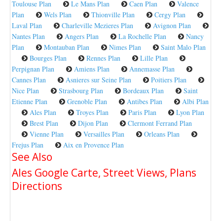
Toulouse Plan
Le Mans Plan
Caen Plan
Valence
Plan
Wels Plan
Thionville Plan
Cergy Plan
Laval Plan
Charleville Mezieres Plan
Avignon Plan
Nantes Plan
Angers Plan
La Rochelle Plan
Nancy
Plan
Montauban Plan
Nimes Plan
Saint Malo Plan
Bourges Plan
Rennes Plan
Lille Plan
Perpignan Plan
Amiens Plan
Annemasse Plan
Cannes Plan
Asnieres sur Seine Plan
Poitiers Plan
Nice Plan
Strasbourg Plan
Bordeaux Plan
Saint
Etienne Plan
Grenoble Plan
Antibes Plan
Albi Plan
Ales Plan
Troyes Plan
Paris Plan
Lyon Plan
Brest Plan
Dijon Plan
Clermont Ferrand Plan
Vienne Plan
Versailles Plan
Orleans Plan
Frejus Plan
Aix en Provence Plan
See Also
Ales Google Carte, Street Views, Plans
Directions