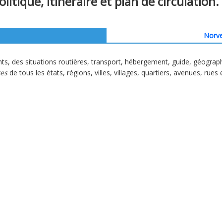
olitique, itinéraire et plan de circulation.
Norve
ts, des situations routières, transport, hébergement, guide, géograp
tes
de tous les états, régions, villes, villages, quartiers, avenues, rues 