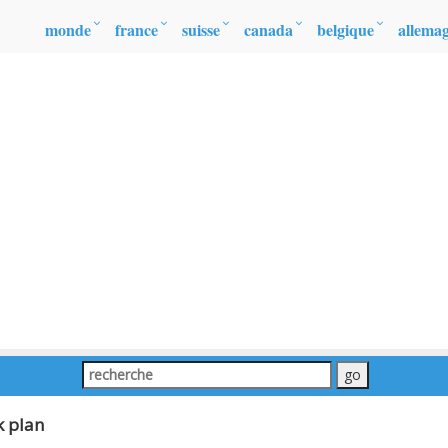
monde
france
suisse
canada
belgique
allema
k plan