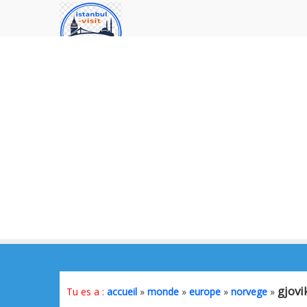
gjovi
Tu es a :
accueil
»
monde
»
europe
»
norvege
»