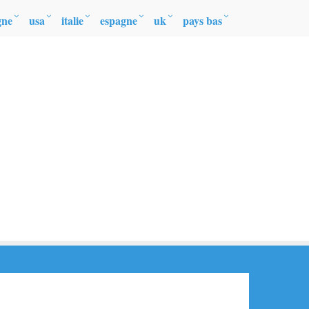
gne
usa
italie
espagne
uk
pays bas