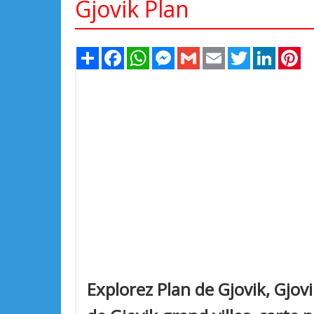
Gjovik Plan
Share
Facebook
WhatsApp
Messenger
Gmail
Email
Twitter
LinkedIn
Pi
Explorez Plan de Gjovik, Gjovi