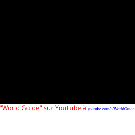
e "World Guide" sur Youtube à
youtube.com/c/WorldGuide