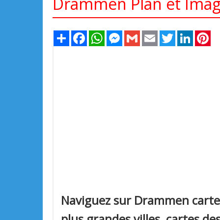
Drammen Plan et Image
Share
Facebook
WhatsApp
Messenger
Gmail
Email
Twitter
LinkedIn
Pi
Naviguez sur Drammen carte
plus grandes villes, cartes de