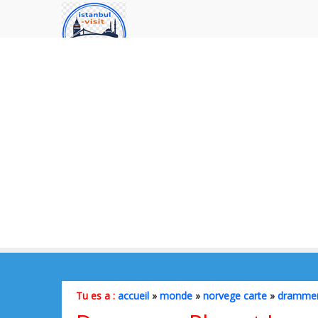
Tu es a :
accueil
»
monde
»
norvege carte
»
drammen