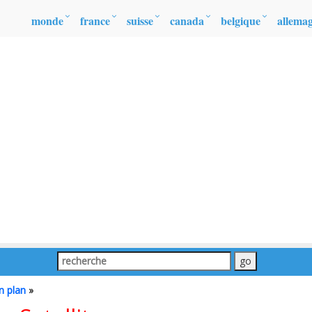
monde
france
suisse
canada
belgique
allema
 plan
»