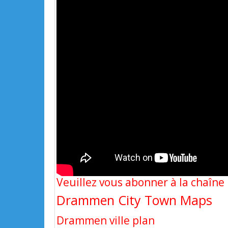
Veuillez vous abonner à la chaîn
Drammen City Town Maps
Drammen ville plan