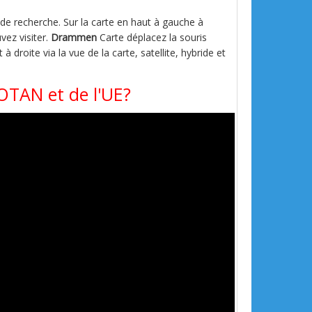
s de recherche. Sur la carte en haut à gauche à
vez visiter.
Drammen
Carte déplacez la souris
 à droite via la vue de la carte, satellite, hybride et
'OTAN et de l'UE?