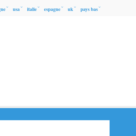
gne
usa
italie
espagne
uk
pays bas