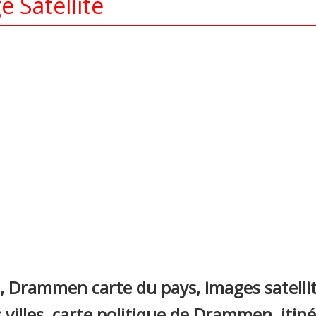
 Satellite
nterest
, Drammen carte du pays, images satel
s villes, carte politique de Drammen, itiné