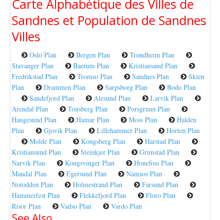
Carte Alphabétique des Villes de
Sandnes et Population de Sandnes
Villes
Oslo Plan
Bergen Plan
Trondheim Plan
Stavanger Plan
Baerum Plan
Kristiansand Plan
Fredrikstad Plan
Tromso Plan
Sandnes Plan
Skien
Plan
Drammen Plan
Sarpsborg Plan
Bodo Plan
Sandefjord Plan
Alesund Plan
Larvik Plan
Arendal Plan
Tonsberg Plan
Porsgrunn Plan
Haugesund Plan
Hamar Plan
Moss Plan
Halden
Plan
Gjovik Plan
Lillehammer Plan
Horten Plan
Molde Plan
Kongsberg Plan
Harstad Plan
Kristiansund Plan
Steinkjer Plan
Grimstad Plan
Narvik Plan
Kongsvinger Plan
Honefoss Plan
Mandal Plan
Egersund Plan
Namsos Plan
Notodden Plan
Holmestrand Plan
Farsund Plan
Hammerfest Plan
Flekkefjord Plan
Floro Plan
Risor Plan
Vadso Plan
Vardo Plan
See Also