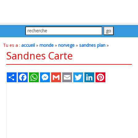
Tu es a :
accueil
»
monde
»
norvege
»
sandnes plan
»
Sandnes Carte
Share
Facebook
WhatsApp
Messenger
Gmail
Email
Twitter
LinkedIn
Pinterest