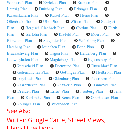
Wuppertal Plan
Zwickau Plan
Bremen Plan
Leipzig Plan
Duisburg Plan
Erlangen Plan
Kaiserslautern Plan
Kassel Plan
Herne Plan
Offenbach Plan
Ulm Plan
Witten Plan
Stuttgart
Plan
Bergisch Gladbach Plan
Cottbus Plan
Furth
Plan
Iserlohn Plan
Krefeld Plan
Moers Plan
Pforzheim Plan
Salzgitter Plan
Wolfsburg Plan
Hamburg Plan
Munchen Plan
Bonn Plan
Braunschweig Plan
Hagen Plan
Heidelberg Plan
Ludwigshafen Plan
Magdeburg Plan
Regensburg Plan
Remscheid Plan
Dortmund Plan
Dusseldorf Plan
Gelsenkirchen Plan
Gottingen Plan
Heilbronn Plan
Ingolstadt Plan
Oldenburg Plan
Paderborn Plan
Saarbrucken Plan
Schwerin Plan
Hannover Plan
Dresden Plan
Erfurt Plan
Freiburg Plan
Jena
Plan
Karlsruhe Plan
Neuss Plan
Oberhausen Plan
Solingen Plan
Wiesbaden Plan
See Also
Witten Google Carte, Street Views,
Plans Directions