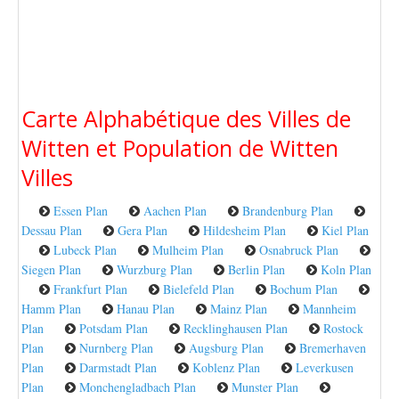
Carte Alphabétique des Villes de
Witten et Population de Witten
Villes
Essen Plan
Aachen Plan
Brandenburg Plan
Dessau Plan
Gera Plan
Hildesheim Plan
Kiel Plan
Lubeck Plan
Mulheim Plan
Osnabruck Plan
Siegen Plan
Wurzburg Plan
Berlin Plan
Koln Plan
Frankfurt Plan
Bielefeld Plan
Bochum Plan
Hamm Plan
Hanau Plan
Mainz Plan
Mannheim
Plan
Potsdam Plan
Recklinghausen Plan
Rostock
Plan
Nurnberg Plan
Augsburg Plan
Bremerhaven
Plan
Darmstadt Plan
Koblenz Plan
Leverkusen
Plan
Monchengladbach Plan
Munster Plan