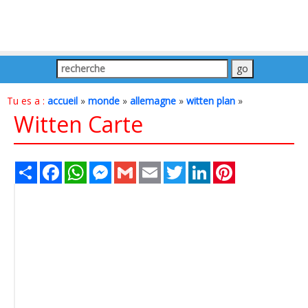
Tu es a :
accueil
»
monde
»
allemagne
»
witten plan
»
Witten Carte
Share
Facebook
WhatsApp
Messenger
Gmail
Email
Twitter
LinkedIn
Pinterest