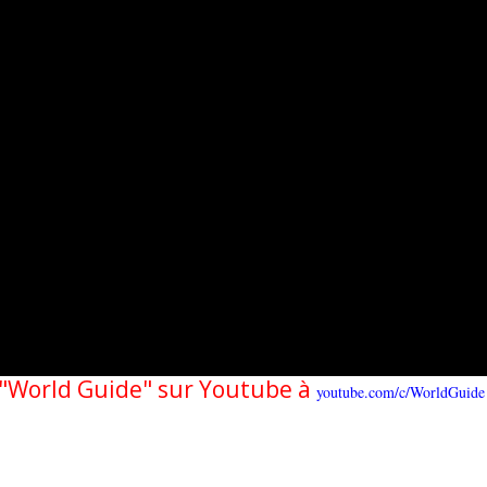
e "World Guide" sur Youtube à
youtube.com/c/WorldGuide