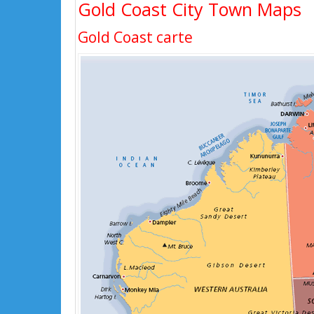
Gold Coast City Town Maps
Gold Coast carte