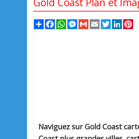
Gold Coast Plan et Imag
Share
Facebook
WhatsApp
Messenger
Gmail
Email
Twitter
LinkedIn
Pi
Naviguez sur Gold Coast carte
Coast plus grandes villes, cart