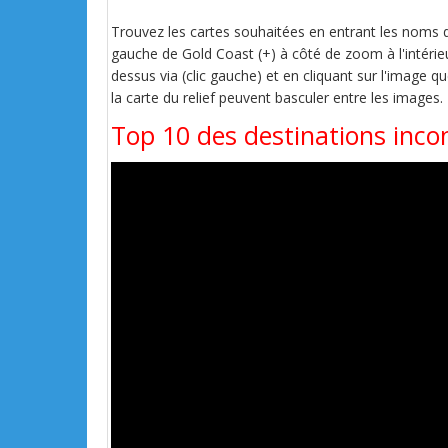
Trouvez les cartes souhaitées en entrant les noms de 
gauche de Gold Coast (+) à côté de zoom à l'intérieur
dessus via (clic gauche) et en cliquant sur l'image q
la carte du relief peuvent basculer entre les images.
Top 10 des destinations inc