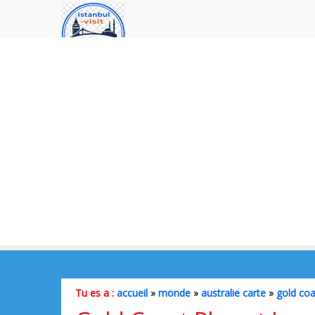
Tu es a :
accueil
»
monde
»
australie carte
»
gold coa