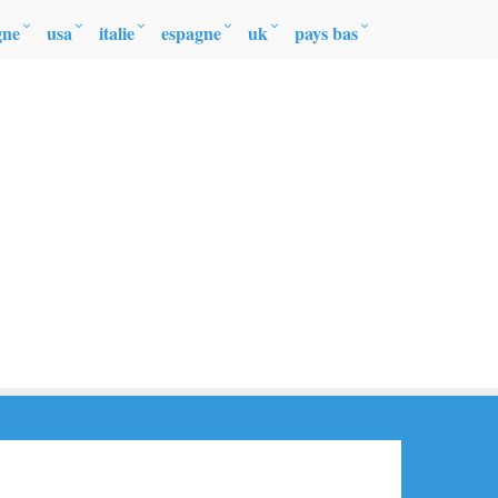
gne
usa
italie
espagne
uk
pays bas