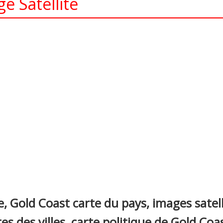
e Satellite
nterest
, Gold Coast carte du pays, images satell
es des villes, carte politique de Gold Coas