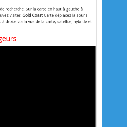
s de recherche. Sur la carte en haut à gauche à
uvez visiter.
Gold Coast
Carte déplacez la souris
 à droite via la vue de la carte, satellite, hybride et
geurs