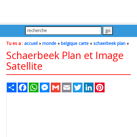
Tu es a :
accueil
»
monde
»
belgique carte
»
schaerbeek plan
»
Schaerbeek Plan et Image
Satellite
Share
Facebook
WhatsApp
Messenger
Gmail
Email
Twitter
LinkedIn
Pinterest