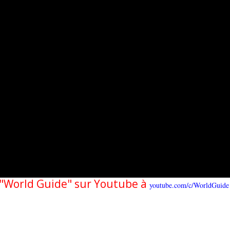
e "World Guide" sur Youtube à
youtube.com/c/WorldGuide