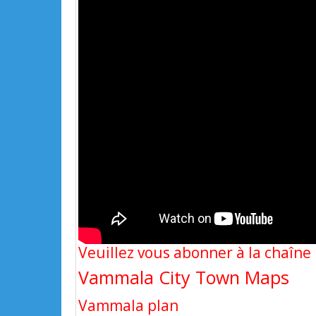
Veuillez vous abonner à la chaîn
Vammala City Town Maps
Vammala plan