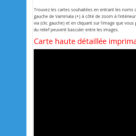
Trouvez les cartes souhaitées en entrant les noms de 
gauche de Vammala (+) à côté de zoom à l'intérieur e
via (clic gauche) et en cliquant sur l'image que vous
du relief peuvent basculer entre les images.
Carte haute détaillée imprima