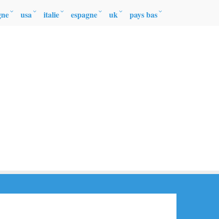
gne
usa
italie
espagne
uk
pays bas