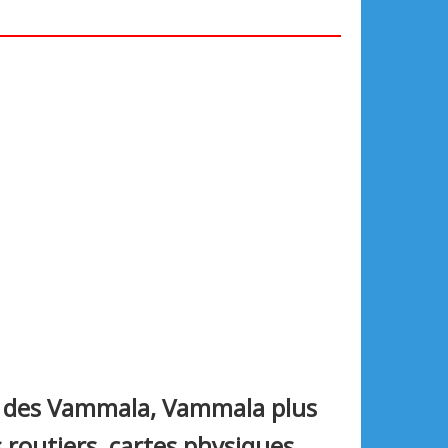
te des Vammala, Vammala plus
s routiers, cartes physiques,