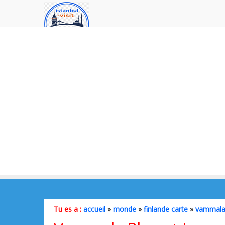
Tu es a :
accueil
»
monde
»
finlande carte
»
vammala