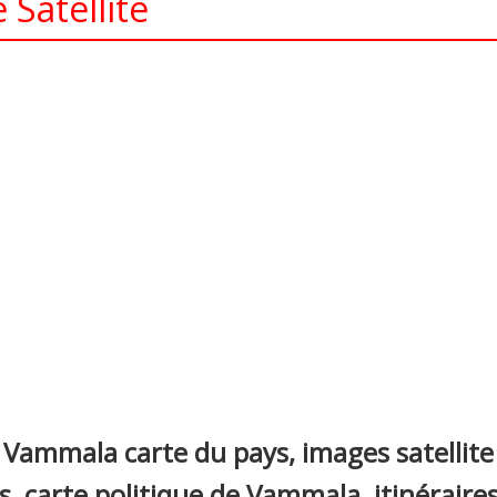
Satellite
nterest
 Vammala carte du pays, images satelli
les, carte politique de Vammala, itinéraire