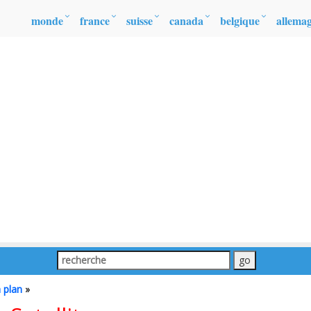
monde
france
suisse
canada
belgique
allema
 plan
»