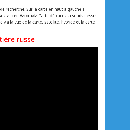
s de recherche. Sur la carte en haut à gauche à
ez visiter.
Vammala
Carte déplacez la souris dessus
e via la vue de la carte, satellite, hybride et la carte
tière russe