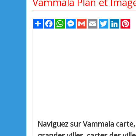
Vammala Plan et Image 
Share
Facebook
WhatsApp
Messenger
Gmail
Email
Twitter
LinkedIn
Pi
Naviguez sur Vammala carte,
grandes villes, cartes des vil