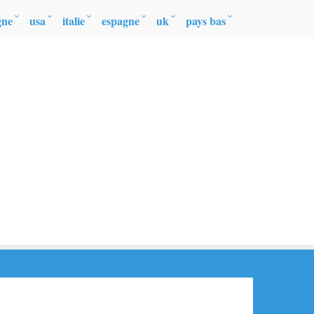
gne
usa
italie
espagne
uk
pays bas