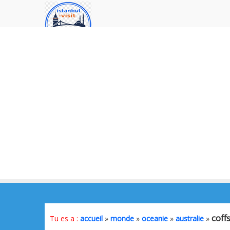
coff
Tu es a :
accueil
»
monde
»
oceanie
»
australie
»