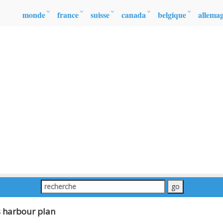
monde
france
suisse
canada
belgique
allema
s harbour plan