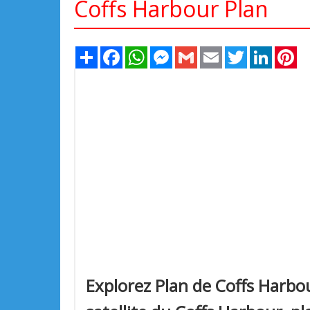
Coffs Harbour Plan
Share
Facebook
WhatsApp
Messenger
Gmail
Email
Twitter
LinkedIn
Pi
Explorez Plan de Coffs Harbou