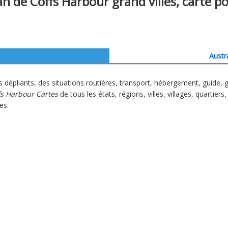
an de Coffs Harbour grand villes, carte pol
Austr
 dépliants, des situations routières, transport, hébergement, guide,
fs Harbour Cartes
de tous les états, régions, villes, villages, quartier
es.