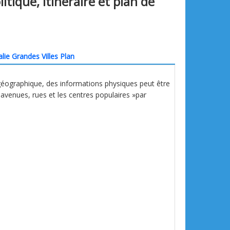
itique, itinéraire et plan de
alie Grandes Villes Plan
 géographique, des informations physiques peut être
s, avenues, rues et les centres populaires »par