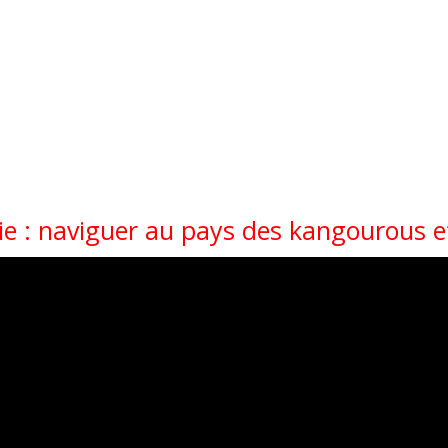
lie : naviguer au pays des kangourous e