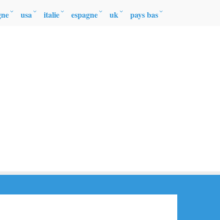
gne
usa
italie
espagne
uk
pays bas