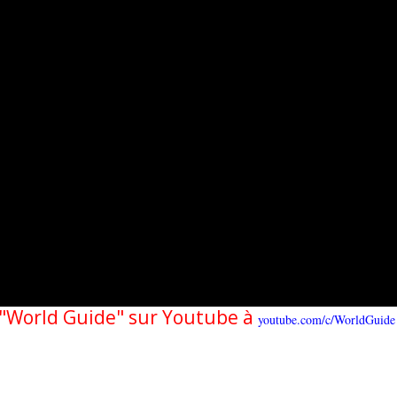
e "World Guide" sur Youtube à
youtube.com/c/WorldGuide