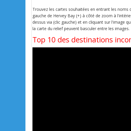
Trouvez les cartes souhaitées en entrant les noms de 
gauche de Hervey Bay (+) à côté de zoom à l'intérieu
dessus via (clic gauche) et en cliquant sur l'image q
la carte du relief peuvent basculer entre les images.
Top 10 des destinations inc