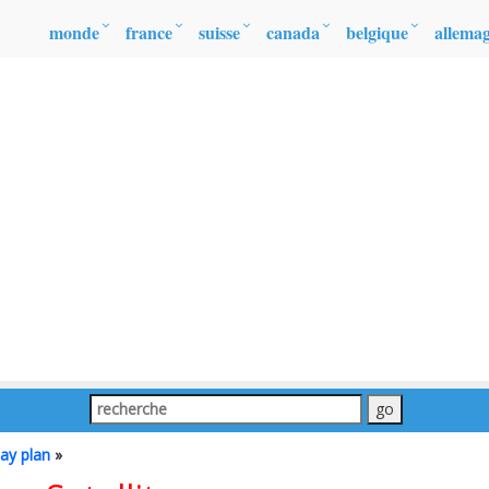
monde
france
suisse
canada
belgique
allema
ay plan
»