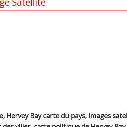
e Satellite
nterest
, Hervey Bay carte du pays, images satel
 des villes, carte politique de Hervey Bay,