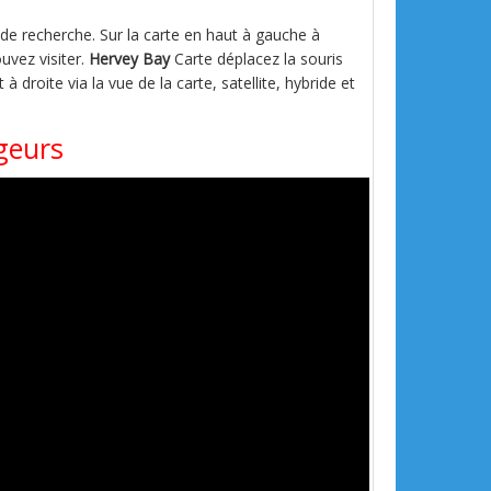
s de recherche. Sur la carte en haut à gauche à
uvez visiter.
Hervey Bay
Carte déplacez la souris
 à droite via la vue de la carte, satellite, hybride et
geurs