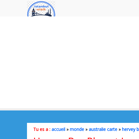
Tu es a :
accueil
»
monde
»
australie carte
»
hervey b