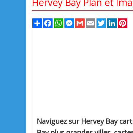
Hervey Bay Plan et Imag
Share
Facebook
WhatsApp
Messenger
Gmail
Email
Twitter
LinkedIn
Pi
Naviguez sur Hervey Bay carte
Bay plus grandes villes, cartes