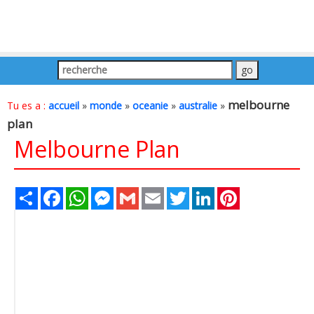
melbourne
Tu es a :
accueil
»
monde
»
oceanie
»
australie
»
plan
Melbourne Plan
Share
Facebook
WhatsApp
Messenger
Gmail
Email
Twitter
LinkedIn
Pinterest