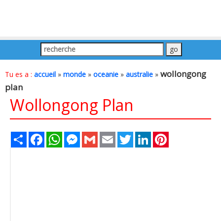
wollongong
Tu es a :
accueil
»
monde
»
oceanie
»
australie
»
plan
Wollongong Plan
Share
Facebook
WhatsApp
Messenger
Gmail
Email
Twitter
LinkedIn
Pinterest