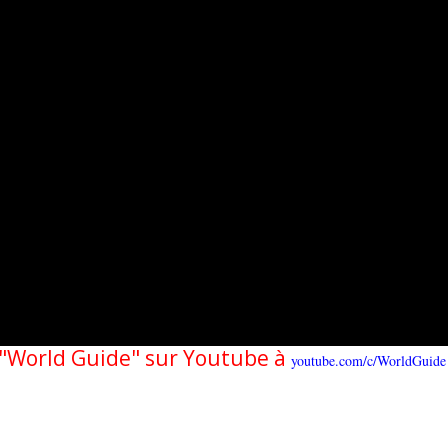
e "World Guide" sur Youtube à
youtube.com/c/WorldGuide