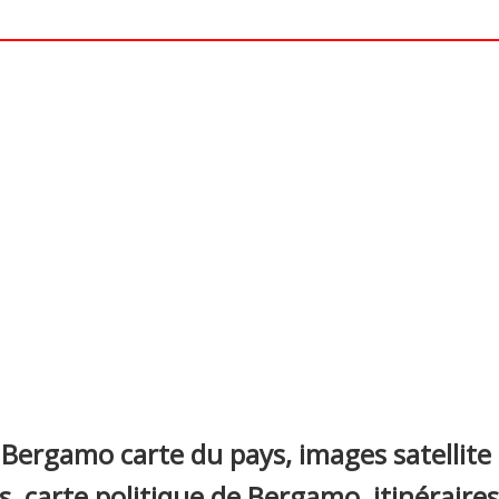
nterest
 Bergamo carte du pays, images satellit
les, carte politique de Bergamo, itinéraire