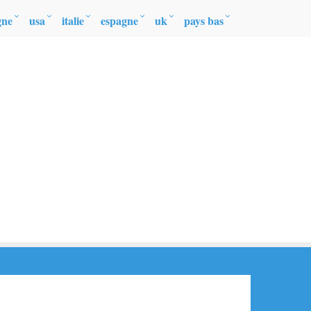
gne
usa
italie
espagne
uk
pays bas