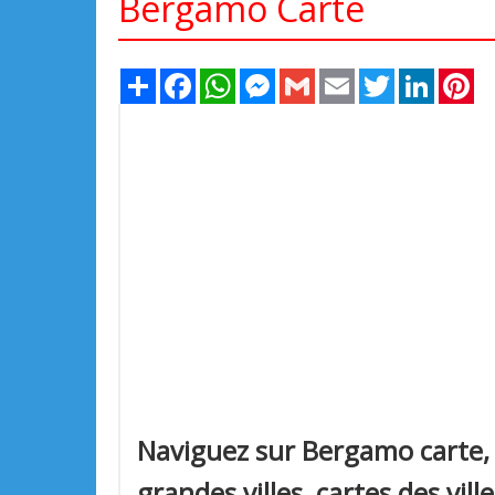
Bergamo Carte
Share
Facebook
WhatsApp
Messenger
Gmail
Email
Twitter
LinkedIn
Pi
Naviguez sur Bergamo carte,
grandes villes, cartes des vil