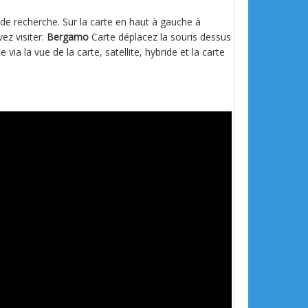
s de recherche. Sur la carte en haut à gauche à
ez visiter.
Bergamo
Carte déplacez la souris dessus
e via la vue de la carte, satellite, hybride et la carte