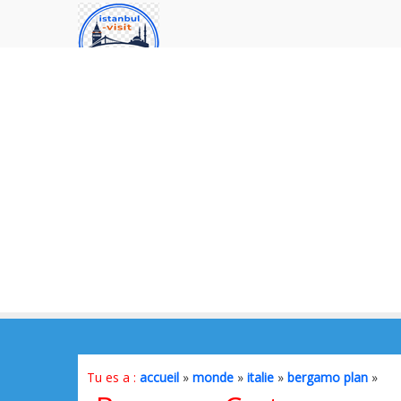
Tu es a :
accueil
»
monde
»
italie
»
bergamo plan
»