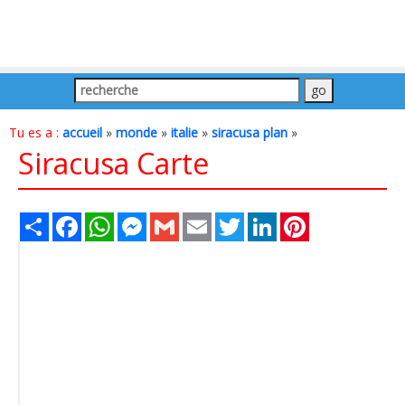
Tu es a :
accueil
»
monde
»
italie
»
siracusa plan
»
Siracusa Carte
Share
Facebook
WhatsApp
Messenger
Gmail
Email
Twitter
LinkedIn
Pinterest