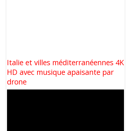
Italie et villes méditerranéennes 4K
HD avec musique apaisante par
drone