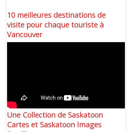
10 meilleures destinations de
visite pour chaque touriste à
Vancouver
Une Collection de Saskatoon
Cartes et Saskatoon Images