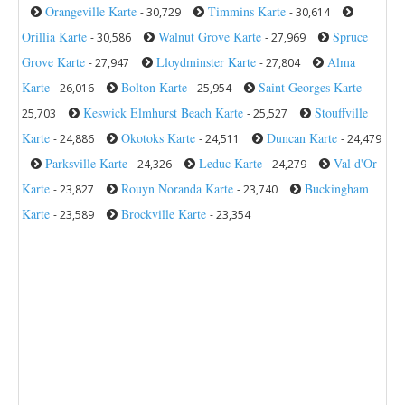
Orangeville Karte
Timmins Karte
- 30,729
- 30,614
Orillia Karte
Walnut Grove Karte
Spruce
- 30,586
- 27,969
Grove Karte
Lloydminster Karte
Alma
- 27,947
- 27,804
Karte
Bolton Karte
Saint Georges Karte
- 26,016
- 25,954
-
Keswick Elmhurst Beach Karte
Stouffville
25,703
- 25,527
Karte
Okotoks Karte
Duncan Karte
- 24,886
- 24,511
- 24,479
Parksville Karte
Leduc Karte
Val d'Or
- 24,326
- 24,279
Karte
Rouyn Noranda Karte
Buckingham
- 23,827
- 23,740
Karte
Brockville Karte
- 23,589
- 23,354