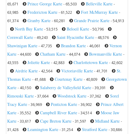
Prince George Karte
Belleville Karte
65,671
- 65,503
-
Fredericton Karte
Fort McMurray Karte
63,985
- 61,522
-
Granby Karte
Grande Prairie Karte
61,374
- 60,281
- 54,913
North Bay Karte
Beloeil Karte
- 53,515
- 50,796
Cornwall Karte
Saint Hyacinthe Karte
- 49,243
- 48,576
Shawinigan Karte
Brandon Karte
Vernon
- 47,735
- 46,061
Karte
Chatham Karte
Bowmanville Karte
- 44,600
- 44,074
-
Joliette Karte
Charlottetown Karte
43,555
- 42,883
- 42,602
Airdrie Karte
Victoriaville Karte
St.
- 42,564
- 41,701
Thomas Karte
Courtenay Karte
Georgetown
- 41,688
- 40,809
Karte
Salaberry de Valleyfield Karte
- 40,150
- 39,391
Rimouski Karte
Woodstock Karte
Sorel
- 37,664
- 37,362
Tracy Karte
Penticton Karte
Prince Albert
- 36,969
- 36,902
Karte
Campbell River Karte
Moose Jaw
- 35,552
- 34,514
Karte
Cape Breton Karte
Midland Karte
- 33,617
- 31,597
-
Leamington Karte
Stratford Karte
31,428
- 31,254
- 30,886