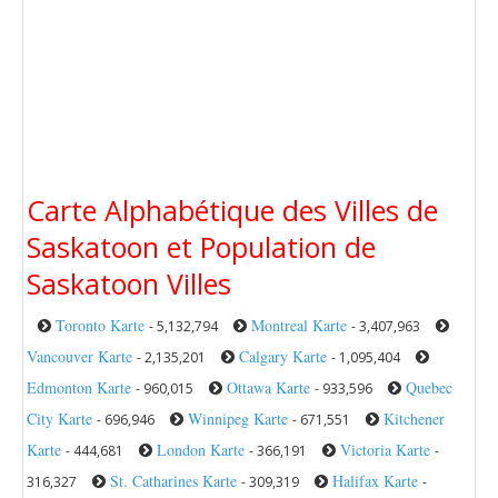
Carte Alphabétique des Villes de
Saskatoon et Population de
Saskatoon Villes
Toronto Karte
Montreal Karte
- 5,132,794
- 3,407,963
Vancouver Karte
Calgary Karte
- 2,135,201
- 1,095,404
Edmonton Karte
Ottawa Karte
Quebec
- 960,015
- 933,596
City Karte
Winnipeg Karte
Kitchener
- 696,946
- 671,551
Karte
London Karte
Victoria Karte
- 444,681
- 366,191
-
St. Catharines Karte
Halifax Karte
316,327
- 309,319
-