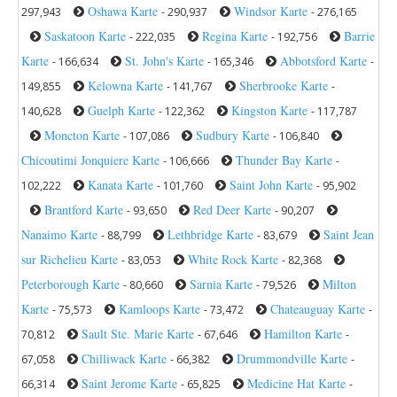
Oshawa Karte
Windsor Karte
297,943
- 290,937
- 276,165
Saskatoon Karte
Regina Karte
Barrie
- 222,035
- 192,756
Karte
St. John's Karte
Abbotsford Karte
- 166,634
- 165,346
-
Kelowna Karte
Sherbrooke Karte
149,855
- 141,767
-
Guelph Karte
Kingston Karte
140,628
- 122,362
- 117,787
Moncton Karte
Sudbury Karte
- 107,086
- 106,840
Chicoutimi Jonquiere Karte
Thunder Bay Karte
- 106,666
-
Kanata Karte
Saint John Karte
102,222
- 101,760
- 95,902
Brantford Karte
Red Deer Karte
- 93,650
- 90,207
Nanaimo Karte
Lethbridge Karte
Saint Jean
- 88,799
- 83,679
sur Richelieu Karte
White Rock Karte
- 83,053
- 82,368
Peterborough Karte
Sarnia Karte
Milton
- 80,660
- 79,526
Karte
Kamloops Karte
Chateauguay Karte
- 75,573
- 73,472
-
Sault Ste. Marie Karte
Hamilton Karte
70,812
- 67,646
-
Chilliwack Karte
Drummondville Karte
67,058
- 66,382
-
Saint Jerome Karte
Medicine Hat Karte
66,314
- 65,825
-