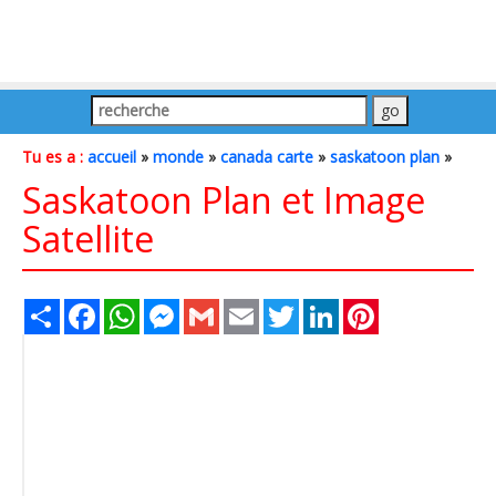
Tu es a :
accueil
»
monde
»
canada carte
»
saskatoon plan
»
Saskatoon Plan et Image
Satellite
Share
Facebook
WhatsApp
Messenger
Gmail
Email
Twitter
LinkedIn
Pinterest