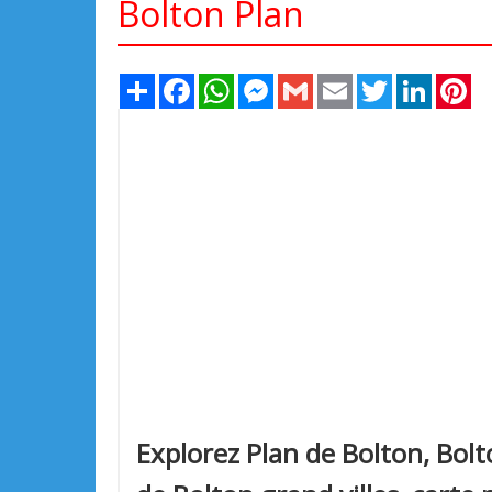
Bolton Plan
Share
Facebook
WhatsApp
Messenger
Gmail
Email
Twitter
LinkedIn
Pi
Explorez Plan de Bolton, Bolt