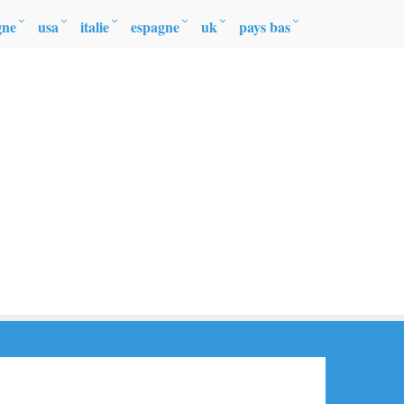
gne
usa
italie
espagne
uk
pays bas