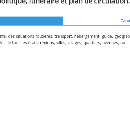
olitique, itinéraire et plan de circulation.
Cana
nts, des situations routières, transport, hébergement, guide, géogra
tes
de tous les états, régions, villes, villages, quartiers, avenues, rues