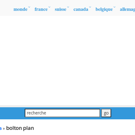
monde
france
suisse
canada
belgique
allema
bolton plan
a
»