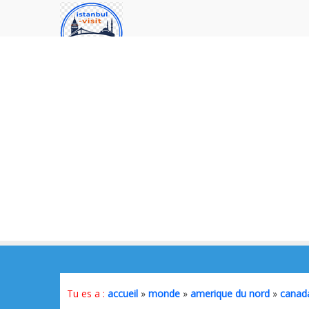
Tu es a :
accueil
»
monde
»
amerique du nord
»
canad