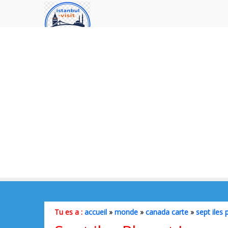
Tu es a :
accueil
»
monde
»
canada carte
»
sept iles 