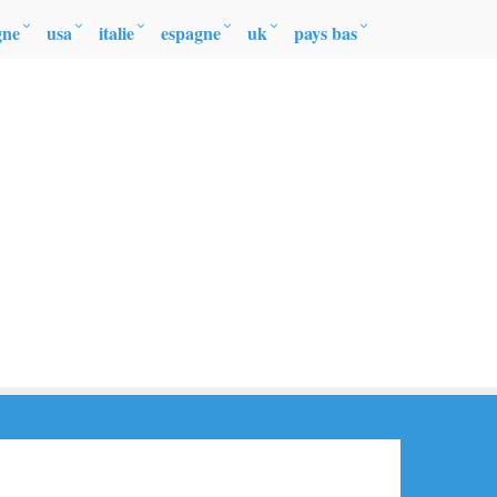
gne
usa
italie
espagne
uk
pays bas