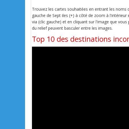
Trouvez les cartes souhaitées en entrant les noms de 
gauche de Sept iles (+) à côté de zoom à l'intérieur 
via (clic gauche) et en cliquant sur l'image que vous
du relief peuvent basculer entre les images.
Top 10 des destinations inco