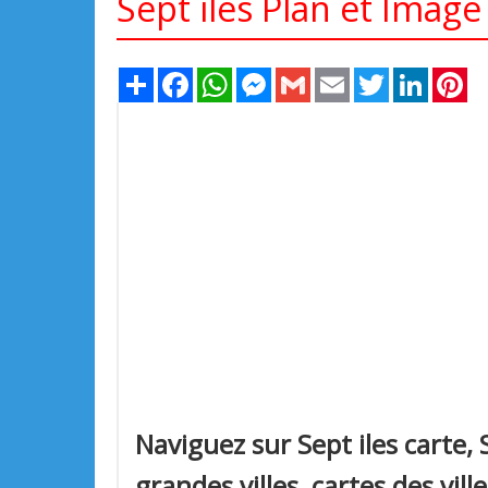
Sept iles Plan et Image 
Share
Facebook
WhatsApp
Messenger
Gmail
Email
Twitter
LinkedIn
Pi
Naviguez sur Sept iles carte, S
grandes villes, cartes des vill