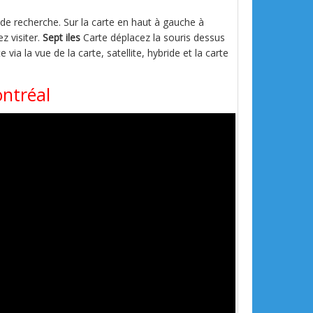
s de recherche. Sur la carte en haut à gauche à
z visiter.
Sept iles
Carte déplacez la souris dessus
e via la vue de la carte, satellite, hybride et la carte
ontréal