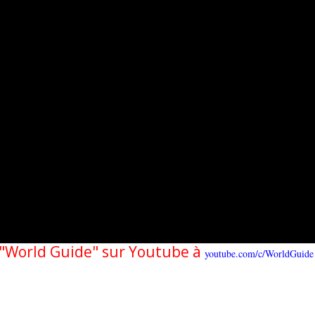
e "World Guide" sur Youtube à
youtube.com/c/WorldGuide