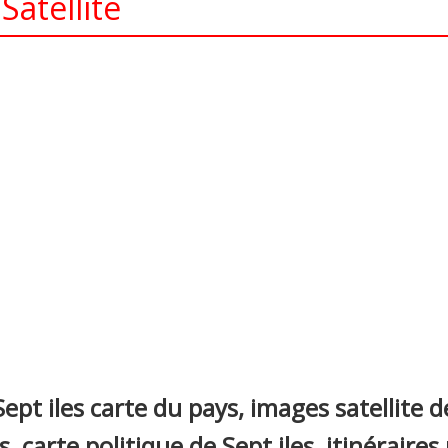
Satellite
nterest
ept iles carte du pays, images satellite de
es, carte politique de Sept iles, itinéraire