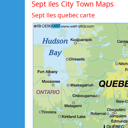
Sept iles City Town Maps
Sept Iles quebec carte