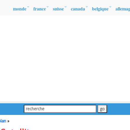
monde
france
suisse
canada
belgique
allema
plan
»