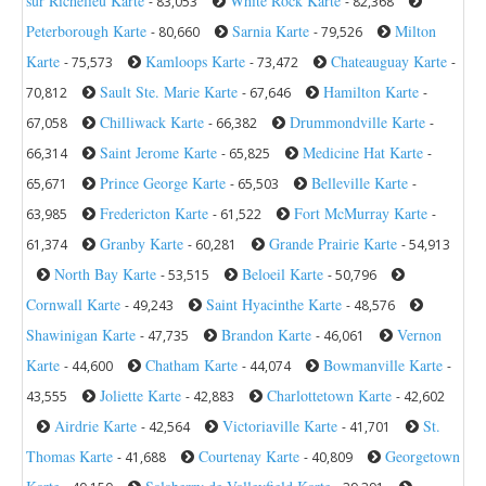
sur Richelieu Karte
White Rock Karte
- 83,053
- 82,368
Peterborough Karte
Sarnia Karte
Milton
- 80,660
- 79,526
Karte
Kamloops Karte
Chateauguay Karte
- 75,573
- 73,472
-
Sault Ste. Marie Karte
Hamilton Karte
70,812
- 67,646
-
Chilliwack Karte
Drummondville Karte
67,058
- 66,382
-
Saint Jerome Karte
Medicine Hat Karte
66,314
- 65,825
-
Prince George Karte
Belleville Karte
65,671
- 65,503
-
Fredericton Karte
Fort McMurray Karte
63,985
- 61,522
-
Granby Karte
Grande Prairie Karte
61,374
- 60,281
- 54,913
North Bay Karte
Beloeil Karte
- 53,515
- 50,796
Cornwall Karte
Saint Hyacinthe Karte
- 49,243
- 48,576
Shawinigan Karte
Brandon Karte
Vernon
- 47,735
- 46,061
Karte
Chatham Karte
Bowmanville Karte
- 44,600
- 44,074
-
Joliette Karte
Charlottetown Karte
43,555
- 42,883
- 42,602
Airdrie Karte
Victoriaville Karte
St.
- 42,564
- 41,701
Thomas Karte
Courtenay Karte
Georgetown
- 41,688
- 40,809