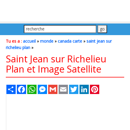
Tu es a :
accueil
»
monde
»
canada carte
»
saint jean sur
richelieu plan
»
Saint Jean sur Richelieu
Plan et Image Satellite
Share
Facebook
WhatsApp
Messenger
Gmail
Email
Twitter
LinkedIn
Pinterest