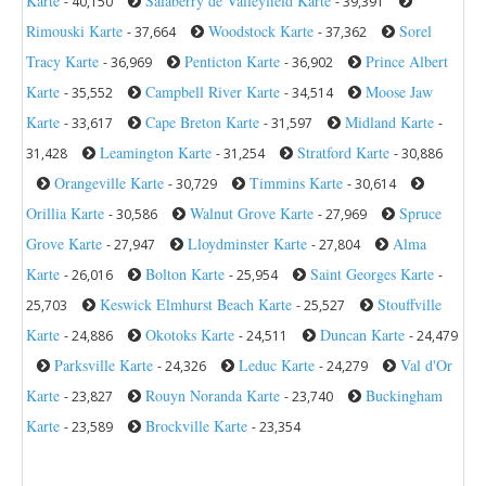
Karte
Salaberry de Valleyfield Karte
- 40,150
- 39,391
Rimouski Karte
Woodstock Karte
Sorel
- 37,664
- 37,362
Tracy Karte
Penticton Karte
Prince Albert
- 36,969
- 36,902
Karte
Campbell River Karte
Moose Jaw
- 35,552
- 34,514
Karte
Cape Breton Karte
Midland Karte
- 33,617
- 31,597
-
Leamington Karte
Stratford Karte
31,428
- 31,254
- 30,886
Orangeville Karte
Timmins Karte
- 30,729
- 30,614
Orillia Karte
Walnut Grove Karte
Spruce
- 30,586
- 27,969
Grove Karte
Lloydminster Karte
Alma
- 27,947
- 27,804
Karte
Bolton Karte
Saint Georges Karte
- 26,016
- 25,954
-
Keswick Elmhurst Beach Karte
Stouffville
25,703
- 25,527
Karte
Okotoks Karte
Duncan Karte
- 24,886
- 24,511
- 24,479
Parksville Karte
Leduc Karte
Val d'Or
- 24,326
- 24,279
Karte
Rouyn Noranda Karte
Buckingham
- 23,827
- 23,740
Karte
Brockville Karte
- 23,589
- 23,354