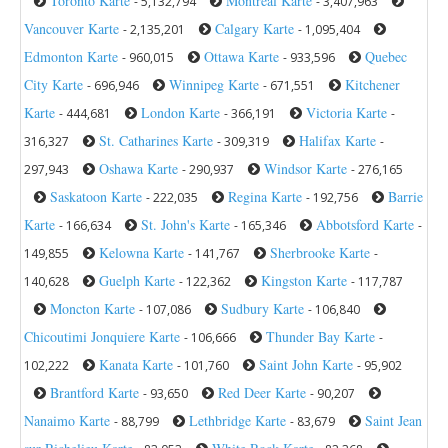
Toronto Karte
Montreal Karte
- 5,132,794
- 3,407,963
Vancouver Karte
Calgary Karte
- 2,135,201
- 1,095,404
Edmonton Karte
Ottawa Karte
Quebec
- 960,015
- 933,596
City Karte
Winnipeg Karte
Kitchener
- 696,946
- 671,551
Karte
London Karte
Victoria Karte
- 444,681
- 366,191
-
St. Catharines Karte
Halifax Karte
316,327
- 309,319
-
Oshawa Karte
Windsor Karte
297,943
- 290,937
- 276,165
Saskatoon Karte
Regina Karte
Barrie
- 222,035
- 192,756
Karte
St. John's Karte
Abbotsford Karte
- 166,634
- 165,346
-
Kelowna Karte
Sherbrooke Karte
149,855
- 141,767
-
Guelph Karte
Kingston Karte
140,628
- 122,362
- 117,787
Moncton Karte
Sudbury Karte
- 107,086
- 106,840
Chicoutimi Jonquiere Karte
Thunder Bay Karte
- 106,666
-
Kanata Karte
Saint John Karte
102,222
- 101,760
- 95,902
Brantford Karte
Red Deer Karte
- 93,650
- 90,207
Nanaimo Karte
Lethbridge Karte
Saint Jean
- 88,799
- 83,679