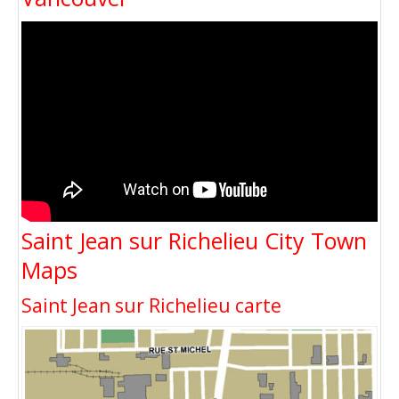
Saint Jean sur Richelieu City Town
Maps
Saint Jean sur Richelieu carte