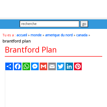
Tu es a :
accueil
»
monde
»
amerique du nord
»
canada
»
brantford plan
Brantford Plan
Share
Facebook
WhatsApp
Messenger
Gmail
Email
Twitter
LinkedIn
Pinterest