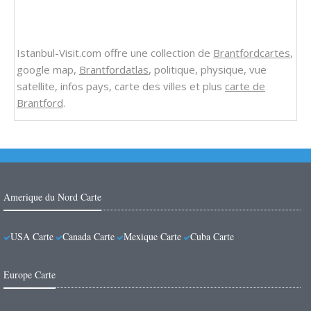
Istanbul-Visit.com offre une collection de
Brantfordcartes
,
google map,
Brantfordatlas
, politique, physique, vue
satellite, infos pays, carte des villes et plus
carte de
Brantford
.
Amerique du Nord Carte
USA Carte
Canada Carte
Mexique Carte
Cuba Carte
Europe Carte