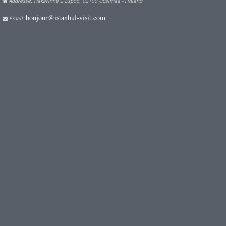
Addresse: Hakarinne 2 Espoo, 02100 Uusimaa - Finland
bonjour@istanbul-visit.com
Email: