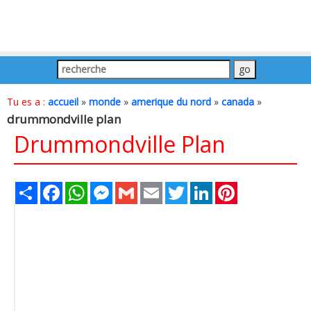
Tu es a :
accueil
»
monde
»
amerique du nord
»
canada
»
drummondville plan
Drummondville Plan
Share
Facebook
WhatsApp
Messenger
Gmail
Email
Twitter
LinkedIn
Pinterest