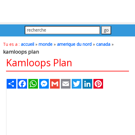
Tu es a :
accueil
»
monde
»
amerique du nord
»
canada
»
kamloops plan
Kamloops Plan
Share
Facebook
WhatsApp
Messenger
Gmail
Email
Twitter
LinkedIn
Pinterest