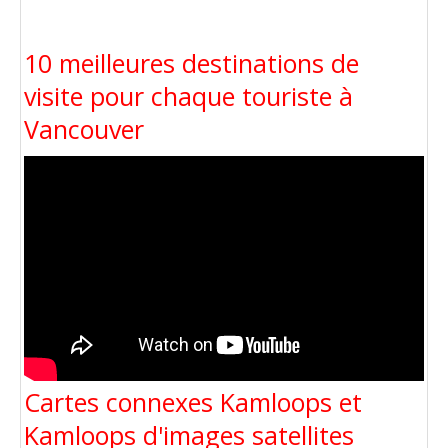
10 meilleures destinations de
visite pour chaque touriste à
Vancouver
Cartes connexes Kamloops et
Kamloops d'images satellites