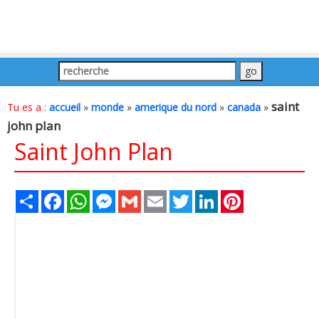
saint
Tu es a :
accueil
»
monde
»
amerique du nord
»
canada
»
john plan
Saint John Plan
Share
Facebook
WhatsApp
Messenger
Gmail
Email
Twitter
LinkedIn
Pinterest