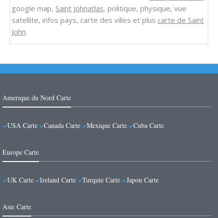
google map,
Saint Johnatlas
, politique, physique, vue
satellite, infos pays, carte des villes et plus
carte de Saint
John
.
Amerique du Nord Carte
USA Carte
Canada Carte
Mexique Carte
Cuba Carte
Europe Carte
UK Carte
Ireland Carte
Turquie Carte
Japon Carte
Asie Carte