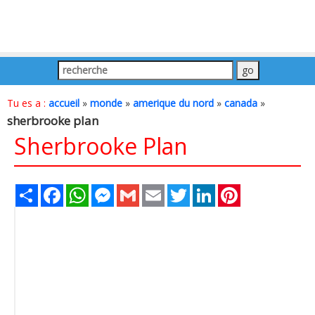
Tu es a :
accueil
»
monde
»
amerique du nord
»
canada
»
sherbrooke plan
Sherbrooke Plan
Share
Facebook
WhatsApp
Messenger
Gmail
Email
Twitter
LinkedIn
Pinterest