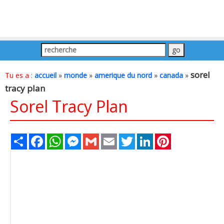
sorel
Tu es a :
accueil
»
monde
»
amerique du nord
»
canada
»
tracy plan
Sorel Tracy Plan
Share
Facebook
WhatsApp
Messenger
Gmail
Email
Twitter
LinkedIn
Pinterest