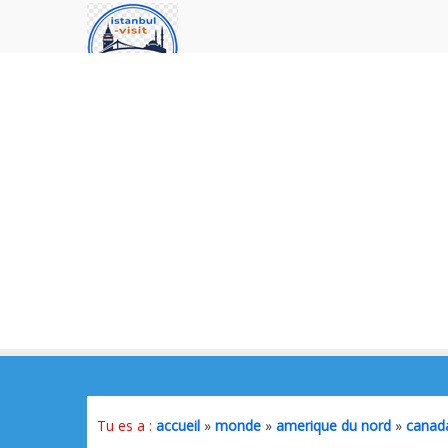
Tu es a :
accueil
»
monde
»
amerique du nord
»
canad