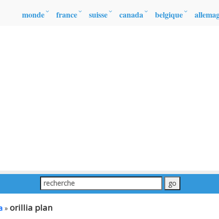
monde
france
suisse
canada
belgique
allema
orillia plan
a
»