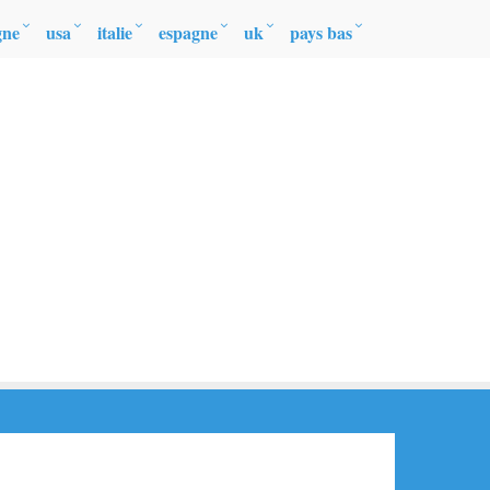
gne
usa
italie
espagne
uk
pays bas