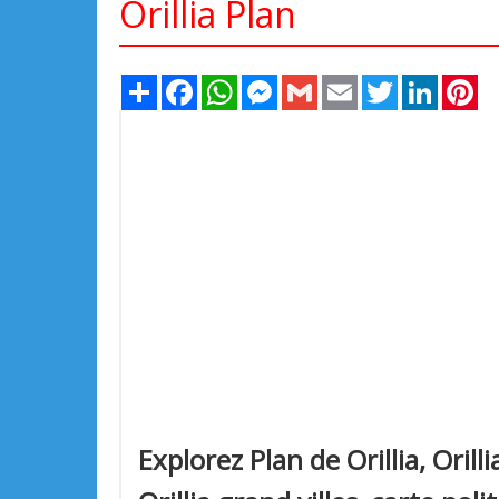
Orillia Plan
Share
Facebook
WhatsApp
Messenger
Gmail
Email
Twitter
LinkedIn
Pi
Explorez Plan de Orillia, Orilli