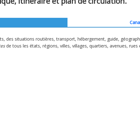
tique, itinéraire et plan de circulation.
Cana
ts, des situations routières, transport, hébergement, guide, géograp
tes
de tous les états, régions, villes, villages, quartiers, avenues, rues 