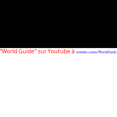
e "World Guide" sur Youtube à
youtube.com/c/WorldGuide