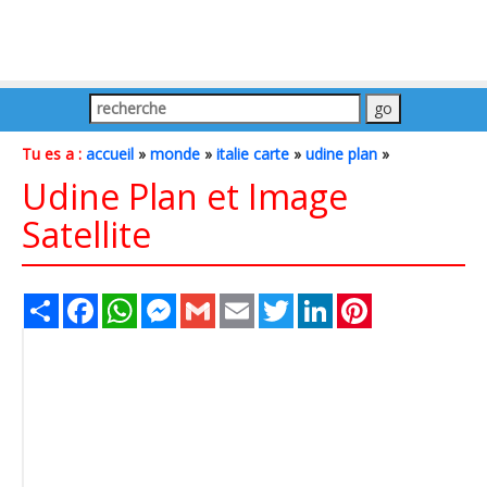
Tu es a :
accueil
»
monde
»
italie carte
»
udine plan
»
Udine Plan et Image
Satellite
Share
Facebook
WhatsApp
Messenger
Gmail
Email
Twitter
LinkedIn
Pinterest