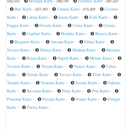
Bologna Karte
Florence Karte
592,507
- 386,181
- 381,037
Bari Karte
Catania Karte
Livorno
- 327,361
- 315,601
Karte
Latina Karte
Imola Karte
Forli Karte
-
-
-
-
Foggia Karte
Ferrara Karte
Como Karte
Cesena
-
-
-
Karte
Cagliari Karte
Brindisi Karte
Brescia Karte
-
-
-
-
Bergamo Karte
Ancona Karte
Padua Karte
-
-
-
Novara Karte
Monza Karte
Modena Karte
Messina
-
-
-
Karte
Roma Karte
Napoli Karte
Milano Karte
-
-
-
-
Vicenza Karte
Verona Karte
Venice Karte
Udine
-
-
-
Karte
Trieste Karte
Treviso Karte
Terni Karte
-
-
-
-
Taranto Karte
Siracusa Karte
Sassari Karte
Salerno
-
-
-
Karte
Ravenna Karte
Prato Karte
Pisa Karte
-
-
-
-
Piacenza Karte
Pescara Karte
Pesaro Karte
Perugia
-
-
-
Karte
Parma Karte
-
-