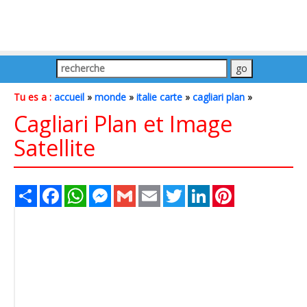
Tu es a :
accueil
»
monde
»
italie carte
»
cagliari plan
»
Cagliari Plan et Image
Satellite
Share
Facebook
WhatsApp
Messenger
Gmail
Email
Twitter
LinkedIn
Pinterest