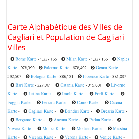
Carte Alphabétique des Villes de
Cagliari et Population de Cagliari
Villes
Rome Karte
Milan Karte
Naples
- 1,337,155
- 1,337,155
Karte
Palermo Karte
Genoa Karte
- 978,399
- 678,492
-
Bologna Karte
Florence Karte
592,507
- 386,181
- 381,037
Bari Karte
Catania Karte
Livorno
- 327,361
- 315,601
Karte
Latina Karte
Imola Karte
Forli Karte
-
-
-
-
Foggia Karte
Ferrara Karte
Como Karte
Cesena
-
-
-
Karte
Cagliari Karte
Brindisi Karte
Brescia Karte
-
-
-
-
Bergamo Karte
Ancona Karte
Padua Karte
-
-
-
Novara Karte
Monza Karte
Modena Karte
Messina
-
-
-
Karte
Vicenza Karte
Verona Karte
Venice Karte
-
-
-
-