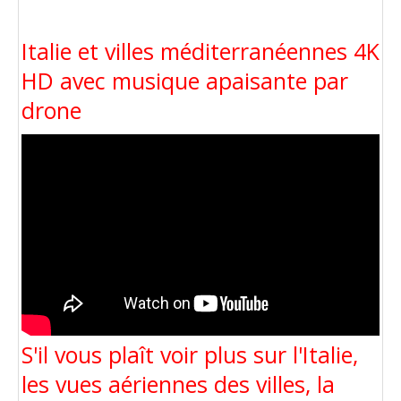
Italie et villes méditerranéennes 4K
HD avec musique apaisante par
drone
S'il vous plaît voir plus sur l'Italie,
les vues aériennes des villes, la