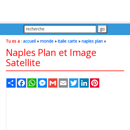
Tu es a :
accueil
»
monde
»
italie carte
»
naples plan
»
Naples Plan et Image
Satellite
Share
Facebook
WhatsApp
Messenger
Gmail
Email
Twitter
LinkedIn
Pinterest