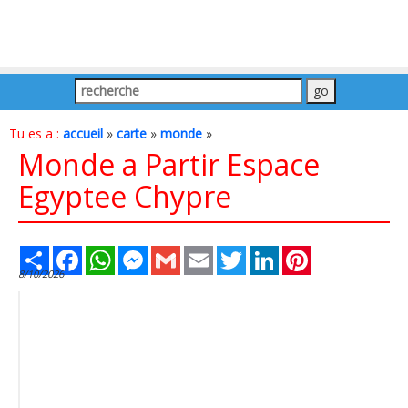
Tu es a :
accueil
»
carte
»
monde
»
Monde a Partir Espace
Egyptee Chypre
Share
Facebook
WhatsApp
Messenger
Gmail
Email
Twitter
LinkedIn
Pinterest
8/10/2026